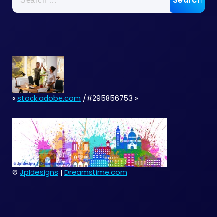
for:
«
stock.adobe.com
/#295856753 »
©
Jpldesigns
|
Dreamstime.com