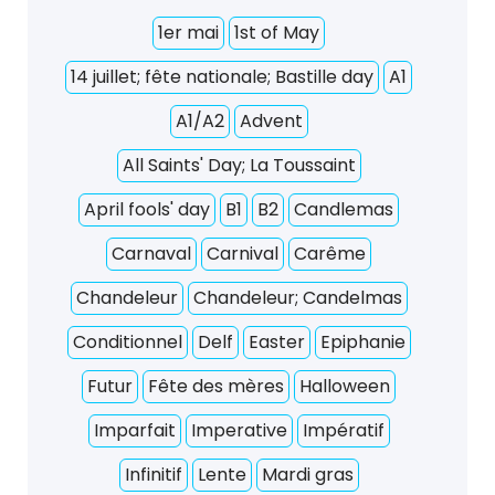
1er mai
1st of May
14 juillet; fête nationale; Bastille day
A1
A1/A2
Advent
All Saints' Day; La Toussaint
April fools' day
B1
B2
Candlemas
Carnaval
Carnival
Carême
Chandeleur
Chandeleur; Candelmas
Conditionnel
Delf
Easter
Epiphanie
Futur
Fête des mères
Halloween
Imparfait
Imperative
Impératif
Infinitif
Lente
Mardi gras