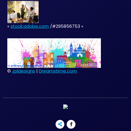
«
stock.adobe.com
/#295856753 »
©
Jpldesigns
|
Dreamstime.com