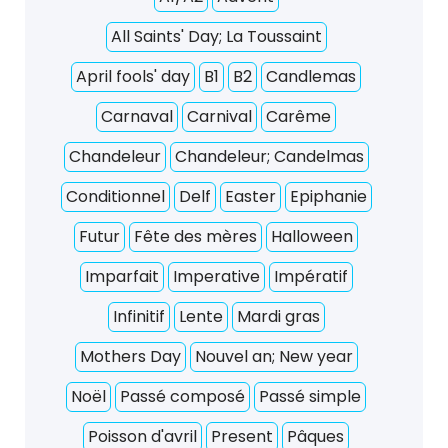
All Saints' Day; La Toussaint
April fools' day
B1
B2
Candlemas
Carnaval
Carnival
Carême
Chandeleur
Chandeleur; Candelmas
Conditionnel
Delf
Easter
Epiphanie
Futur
Fête des mères
Halloween
Imparfait
Imperative
Impératif
Infinitif
Lente
Mardi gras
Mothers Day
Nouvel an; New year
Noël
Passé composé
Passé simple
Poisson d'avril
Present
Pâques