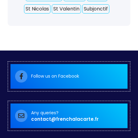
St Nicolas
St Valentin
Subjonctif
Follow us on Facebook
Any queries?
contact@frenchalacarte.fr