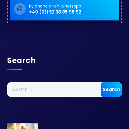
By phone or on WhatsApp
+49 (0)1 52 38 85 96 92
Search
Search
for: