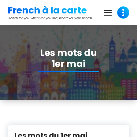
Skip
French à la carte
to
content
French for you, wherever you are; whatever your needs!
Les mots du
1er mai
Les mots du 1er mai