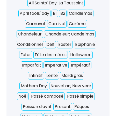
All Saints' Day; La Toussaint
April fools' day
B1
B2
Candlemas
Carnaval
Carnival
Carême
Chandeleur
Chandeleur; Candelmas
Conditionnel
Delf
Easter
Epiphanie
Futur
Fête des mères
Halloween
Imparfait
Imperative
Impératif
Infinitif
Lente
Mardi gras
Mothers Day
Nouvel an; New year
Noël
Passé composé
Passé simple
Poisson d'avril
Present
Pâques