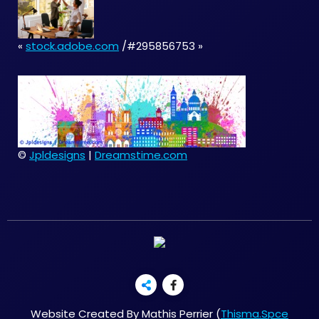
«
stock.adobe.com
/#295856753 »
©
Jpldesigns
|
Dreamstime.com
Website Created By Mathis Perrier (
Thisma.Spce