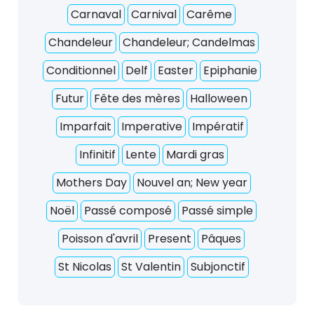
Carnaval
Carnival
Carême
Chandeleur
Chandeleur; Candelmas
Conditionnel
Delf
Easter
Epiphanie
Futur
Fête des mères
Halloween
Imparfait
Imperative
Impératif
Infinitif
Lente
Mardi gras
Mothers Day
Nouvel an; New year
Noël
Passé composé
Passé simple
Poisson d'avril
Present
Pâques
St Nicolas
St Valentin
Subjonctif