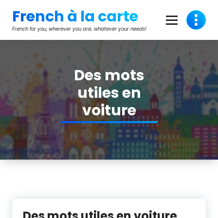
Aller
French à la carte
au
contenu
French for you, wherever you are; whatever your needs!
Des mots
utiles en
voiture
Des mots utiles en voiture