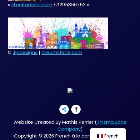
«
stock.adobe.com
/#295856753 »
©
Jpldesigns
|
Dreamstime.com
Website Created By Mathis Perrier (
Thisma.Spce
Company
)
Copyright © 2026 French à la carte | Powered by
French