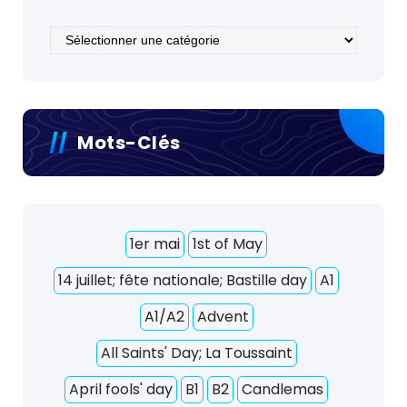
Catégories
Mots-Clés
1er mai
1st of May
14 juillet; fête nationale; Bastille day
A1
A1/A2
Advent
All Saints' Day; La Toussaint
April fools' day
B1
B2
Candlemas