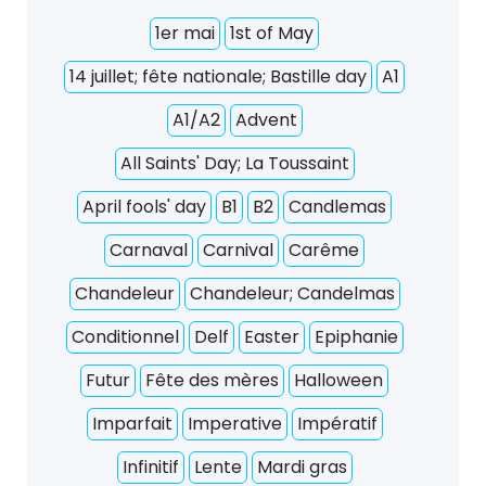
1er mai
1st of May
14 juillet; fête nationale; Bastille day
A1
A1/A2
Advent
All Saints' Day; La Toussaint
April fools' day
B1
B2
Candlemas
Carnaval
Carnival
Carême
Chandeleur
Chandeleur; Candelmas
Conditionnel
Delf
Easter
Epiphanie
Futur
Fête des mères
Halloween
Imparfait
Imperative
Impératif
Infinitif
Lente
Mardi gras