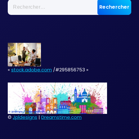
Rechercher :
«
stock.adobe.com
/#295856753 »
©
Jpldesigns
|
Dreamstime.com