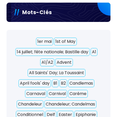
n
Mots-Clés
d
e
s
1er mai
1st of May
p
14 juillet; fête nationale; Bastille day
A1
u
A1/A2
Advent
b
All Saints' Day; La Toussaint
l
April fools' day
B1
B2
Candlemas
i
Carnaval
Carnival
Carême
c
Chandeleur
Chandeleur; Candelmas
a
Conditionnel
Delf
Easter
Epiphanie