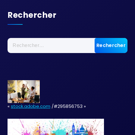
Rechercher
Rechercher :
«
stock.adobe.com
/#295856753 »