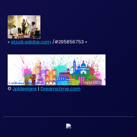
«
stock.adobe.com
/#295856753 »
©
Jpldesigns
|
Dreamstime.com