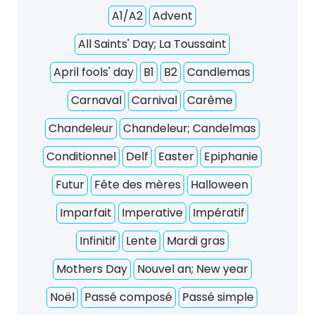
A1/A2
Advent
All Saints' Day; La Toussaint
April fools' day
B1
B2
Candlemas
Carnaval
Carnival
Carême
Chandeleur
Chandeleur; Candelmas
Conditionnel
Delf
Easter
Epiphanie
Futur
Fête des mères
Halloween
Imparfait
Imperative
Impératif
Infinitif
Lente
Mardi gras
Mothers Day
Nouvel an; New year
Noël
Passé composé
Passé simple