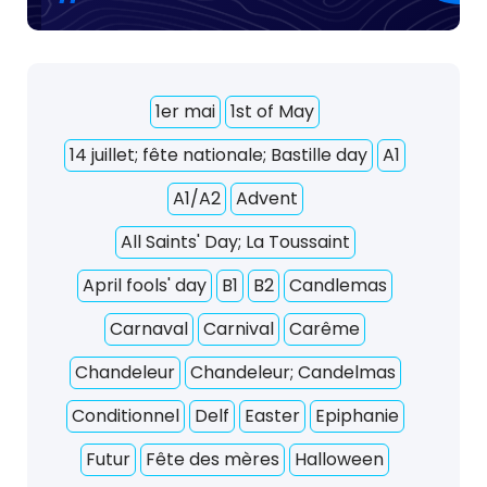
1er mai
1st of May
14 juillet; fête nationale; Bastille day
A1
A1/A2
Advent
All Saints' Day; La Toussaint
April fools' day
B1
B2
Candlemas
Carnaval
Carnival
Carême
Chandeleur
Chandeleur; Candelmas
Conditionnel
Delf
Easter
Epiphanie
Futur
Fête des mères
Halloween