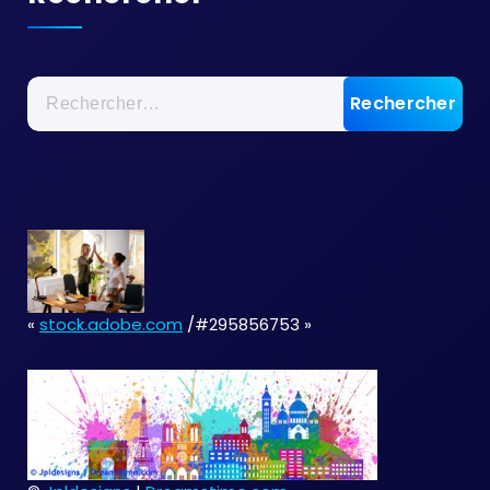
Rechercher :
«
stock.adobe.com
/#295856753 »