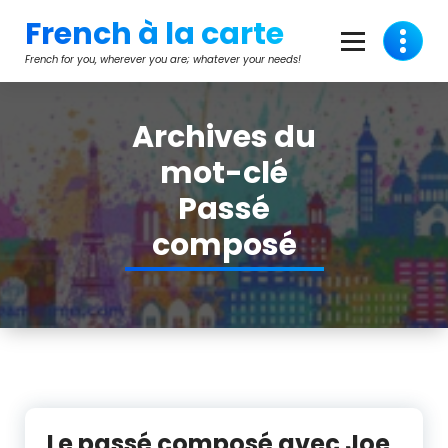
Aller
French à la carte
au
contenu
French for you, wherever you are; whatever your needs!
Archives du
mot-clé
Passé
composé
Le passé composé avec Joe