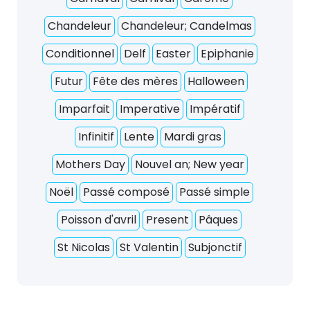
Chandeleur
Chandeleur; Candelmas
Conditionnel
Delf
Easter
Epiphanie
Futur
Fête des mères
Halloween
Imparfait
Imperative
Impératif
Infinitif
Lente
Mardi gras
Mothers Day
Nouvel an; New year
Noël
Passé composé
Passé simple
Poisson d'avril
Present
Pâques
St Nicolas
St Valentin
Subjonctif