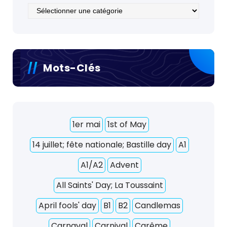
Catégories
Mots-Clés
1er mai
1st of May
14 juillet; fête nationale; Bastille day
A1
A1/A2
Advent
All Saints' Day; La Toussaint
April fools' day
B1
B2
Candlemas
Carnaval
Carnival
Carême