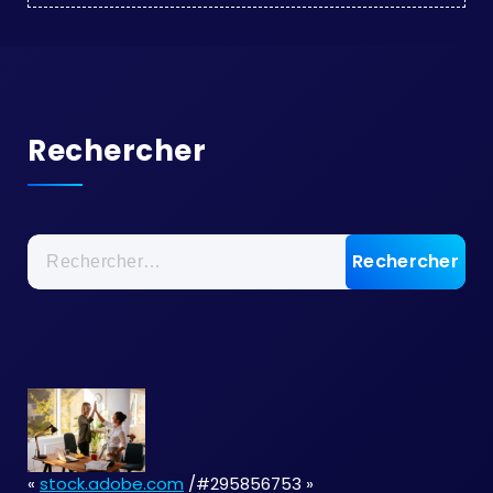
Rechercher
Rechercher :
«
stock.adobe.com
/#295856753 »