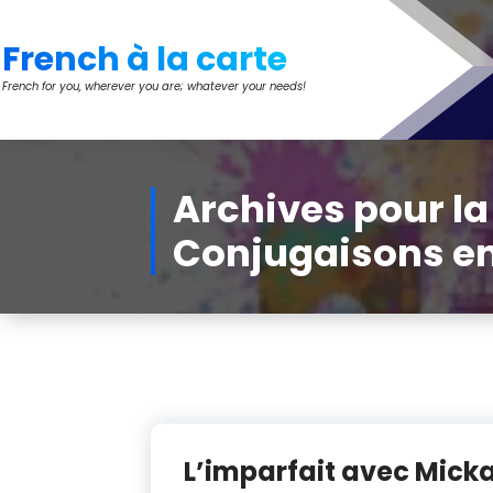
Aller
au
French à la carte
contenu
French for you, wherever you are; whatever your needs!
Archives pour la
Conjugaisons e
L’imparfait avec Mick