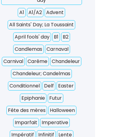
day
A1
A1/A2
Advent
All Saints' Day; La Toussaint
April fools' day
B1
B2
Candlemas
Carnaval
Carnival
Carême
Chandeleur
Chandeleur; Candelmas
Conditionnel
Delf
Easter
Epiphanie
Futur
Fête des mères
Halloween
Imparfait
Imperative
Impératif
Infinitif
Lente