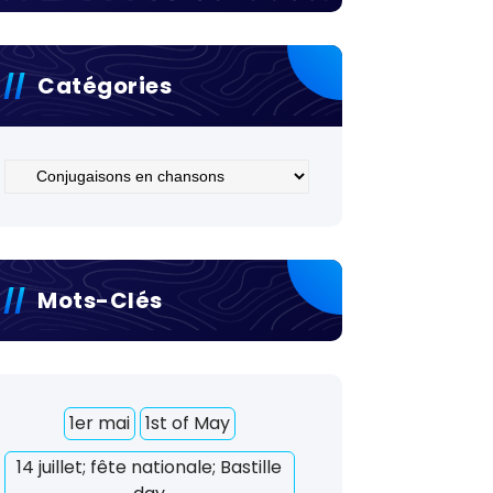
Catégories
Catégories
Mots-Clés
1er mai
1st of May
14 juillet; fête nationale; Bastille