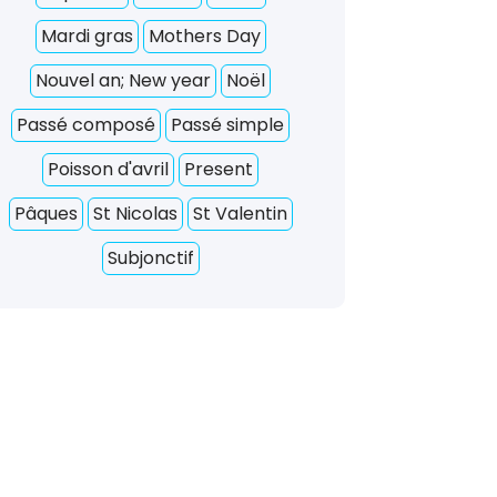
Mardi gras
Mothers Day
Nouvel an; New year
Noël
Passé composé
Passé simple
Poisson d'avril
Present
Pâques
St Nicolas
St Valentin
Subjonctif