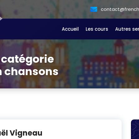
contact@frencha
Accueil
Les cours
Autres se
 catégorie
n chansons
aël Vigneau